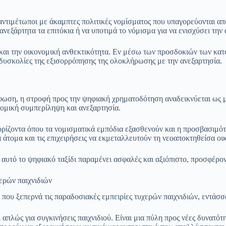
αντιμέτωποι με άκαμπτες πολιτικές νομίσματος που υπαγορεύονται απ
νεξάρτητα τα επιτόκια ή να υποτιμά το νόμισμα για να ενισχύσει την
 και την οικονομική ανθεκτικότητα. Εν μέσω των προσδοκιών των κα
 δυσκολίες της εξισορρόπησης της ολοκλήρωσης με την ανεξαρτησία.
φωση, η στροφή προς την ψηφιακή χρηματοδότηση αναδεικνύεται ως μι
νομική συμπερίληψη και ανεξαρτησία.
ίζοντα όπου τα νομισματικά εμπόδια εξασθενούν και η προσβασιμότητ
α άτομα και τις επιχειρήσεις να εκμεταλλευτούν τη νεοαποκτηθείσα οι
 αυτό το ψηφιακό ταξίδι παραμένει ασφαλές και αξιόπιστο, προσφέρον
ερών παιχνιδιών
ου ξεπερνά τις παραδοσιακές εμπειρίες τυχερών παιχνιδιών, εντάσσον
ι απλώς για συγκινήσεις παιχνιδιού. Είναι μια πύλη προς νέες δυνα