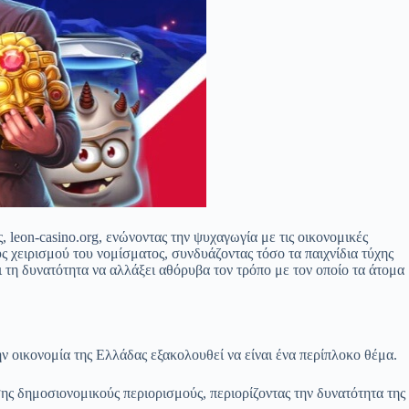
ς,
leon-casino.org
, ενώνοντας την ψυχαγωγία με τις οικονομικές
 χειρισμού του νομίσματος, συνδυάζοντας τόσο τα παιχνίδια τύχης
 τη δυνατότητα να αλλάξει αθόρυβα τον τρόπο με τον οποίο τα άτομα
 οικονομία της Ελλάδας εξακολουθεί να είναι ένα περίπλοκο θέμα.
ης δημοσιονομικούς περιορισμούς, περιορίζοντας την δυνατότητα της