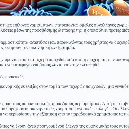
τικές επιλογές νομισμάτων, επιτρέποντας ομαλές συναλλαγές χωρίς 
ύσεις μέσω της προσβάσιμης διεπαφής της, η οποία δίνει προτεραιότ
αρμοστικότητα αναπτύσσεται, παρακινώντας τους χρήστες να διαχειρ
ς εκτιμούν την οικονομική ανεξαρτησία.
χαίρονται τόσο τα τυχερά παιχνίδια όσο και τη διαχείριση των οικον
ας ένα καταφύγιο για όσους λαχταρούν την ελευθερία.
ές πρακτικές
ονομικής ευελιξίας στον τομέα των τυχερών παιχνιδιών, μια γενικότ
 από τους παραδοσιακούς τραπεζικούς περιορισμούς. Αυτή η μεταβολή
 που παρέχουν αποκεντρωτικές χρηματοοικονομικές επιλογές. Οι ελλην
αι να περιορίσουν την εξάρτηση από τα παραδοσιακά χρηματοπιστωτικ
λίτες να έχουν άνευ προηγουμένου έλεγχο της οικονομικής τους αυτ