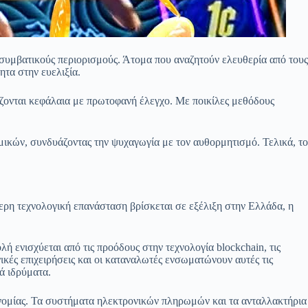
συμβατικούς περιορισμούς. Άτομα που αναζητούν ελευθερία από τους
ητα στην ευελιξία.
ίζονται κεφάλαια με πρωτοφανή έλεγχο. Με ποικίλες μεθόδους
ομικών, συνδυάζοντας την ψυχαγωγία με τον αυθορμητισμό. Τελικά, το
ερη τεχνολογική επανάσταση βρίσκεται σε εξέλιξη στην Ελλάδα, η
 ενισχύεται από τις προόδους στην τεχνολογία blockchain, τις
ικές επιχειρήσεις και οι καταναλωτές ενσωματώνουν αυτές τις
ά ιδρύματα.
ονομίας. Τα συστήματα ηλεκτρονικών πληρωμών και τα ανταλλακτήρια