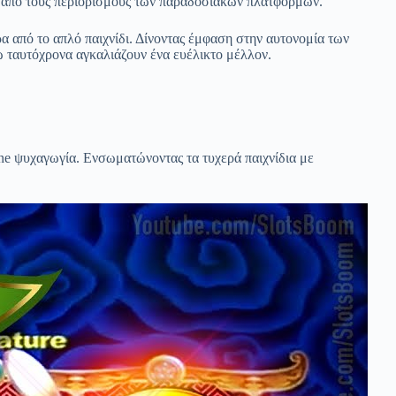
ι από τους περιορισμούς των παραδοσιακών πλατφορμών.
α από το απλό παιχνίδι. Δίνοντας έμφαση στην αυτονομία των
 ταυτόχρονα αγκαλιάζουν ένα ευέλικτο μέλλον.
ne ψυχαγωγία. Ενσωματώνοντας τα τυχερά παιχνίδια με