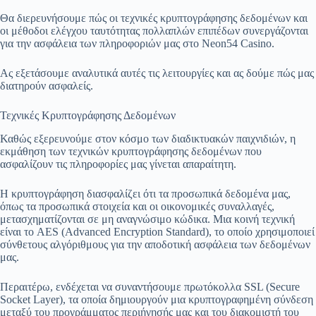
Θα διερευνήσουμε πώς οι τεχνικές κρυπτογράφησης δεδομένων και
οι μέθοδοι ελέγχου ταυτότητας πολλαπλών επιπέδων συνεργάζονται
για την ασφάλεια των πληροφοριών μας στο Neon54 Casino.
Ας εξετάσουμε αναλυτικά αυτές τις λειτουργίες και ας δούμε πώς μας
διατηρούν ασφαλείς.
Τεχνικές Κρυπτογράφησης Δεδομένων
Καθώς εξερευνούμε στον κόσμο των διαδικτυακών παιχνιδιών, η
εκμάθηση των τεχνικών κρυπτογράφησης δεδομένων που
ασφαλίζουν τις πληροφορίες μας γίνεται απαραίτητη.
Η κρυπτογράφηση διασφαλίζει ότι τα προσωπικά δεδομένα μας,
όπως τα προσωπικά στοιχεία και οι οικονομικές συναλλαγές,
μετασχηματίζονται σε μη αναγνώσιμο κώδικα. Μια κοινή τεχνική
είναι το AES (Advanced Encryption Standard), το οποίο χρησιμοποιεί
σύνθετους αλγόριθμους για την αποδοτική ασφάλεια των δεδομένων
μας.
Περαιτέρω, ενδέχεται να συναντήσουμε πρωτόκολλα SSL (Secure
Socket Layer), τα οποία δημιουργούν μια κρυπτογραφημένη σύνδεση
μεταξύ του προγράμματος περιήγησής μας και του διακομιστή του