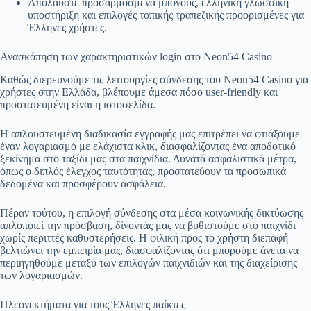
Απολαύστε προσαρμοσμένα μπόνους, ελληνική γλωσσική
υποστήριξη και επιλογές τοπικής τραπεζικής προορισμένες για
Έλληνες χρήστες.
Ανασκόπηση των χαρακτηριστικών login στο Neon54 Casino
Καθώς διερευνούμε τις λειτουργίες σύνδεσης του Neon54 Casino για
χρήστες στην Ελλάδα, βλέπουμε άμεσα πόσο user-friendly και
προστατευμένη είναι η ιστοσελίδα.
Η απλουστευμένη διαδικασία εγγραφής μας επιτρέπει να φτιάξουμε
έναν λογαριασμό με ελάχιστα κλικ, διασφαλίζοντας ένα αποδοτικό
ξεκίνημα στο ταξίδι μας στα παιχνίδια. Δυνατά ασφαλιστικά μέτρα,
όπως ο διπλός έλεγχος ταυτότητας, προστατεύουν τα προσωπικά
δεδομένα και προσφέρουν ασφάλεια.
Πέραν τούτου, η επιλογή σύνδεσης στα μέσα κοινωνικής δικτύωσης
απλοποιεί την πρόσβαση, δίνοντάς μας να βυθιστούμε στο παιχνίδι
χωρίς περιττές καθυστερήσεις. Η φιλική προς το χρήστη διεπαφή
βελτιώνει την εμπειρία μας, διασφαλίζοντας ότι μπορούμε άνετα να
περιηγηθούμε μεταξύ των επιλογών παιχνιδιών και της διαχείρισης
των λογαριασμών.
Πλεονεκτήματα για τους Έλληνες παίκτες