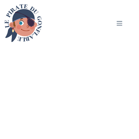
Toboggans gonflables
Châteaux gonflables
Parcours gonflables
Complexes gonflables
Jeux aquatiques gonflables
Jeux sportifs
Jeux mécaniques