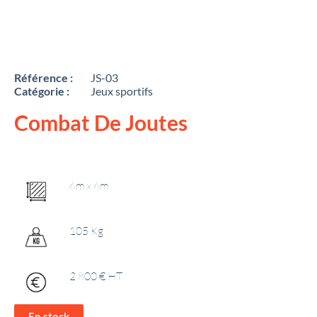
Référence :
JS-03
Catégorie :
Jeux sportifs
Combat De Joutes
6m x 6m
105 Kg
2 800 € HT
En stock