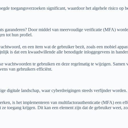
oegde toegangsverzoeken significant, waardoor het algehele risico op 
ts garanderen? Door middel van meervoudige verificatie (MFA) worden
en tot hun profiel.
 wachtwoord, en een item wat de gebruiker bezit, zoals een mobiel app
jnlijk is dat een kwaadwillende alle benodigde inloggegevens in handen
ke wachtwoorden te gebruiken en deze regelmatig te wijzigen. Samen v
ens van gebruikers efficiënt.
ige digitale landschap, waar cyberdreigingen steeds verfijnder worden.
rken, is het implementeren van multifactorauthenticatie (MFA) een effec
e toegang krijgen. Dit kan een element zijn dat de gebruiker weet, zoal