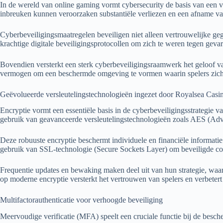
In de wereld van online gaming vormt cybersecurity de basis van een ve
inbreuken kunnen veroorzaken substantiële verliezen en een afname va
Cyberbeveiligingsmaatregelen beveiligen niet alleen vertrouwelijke geg
krachtige digitale beveiligingsprotocollen om zich te weren tegen gev
Bovendien versterkt een sterk cyberbeveiligingsraamwerk het geloof van
vermogen om een beschermde omgeving te vormen waarin spelers zich 
Geëvolueerde versleutelingstechnologieën ingezet door Royalsea Casi
Encryptie vormt een essentiële basis in de cyberbeveiligingsstrategie 
gebruik van geavanceerde versleutelingstechnologieën zoals AES (Adva
Deze robuuste encryptie beschermt individuele en financiële informat
gebruik van SSL-technologie (Secure Sockets Layer) om beveiligde conne
Frequentie updates en bewaking maken deel uit van hun strategie, waar
op moderne encryptie versterkt het vertrouwen van spelers en verbetert
Multifactorauthenticatie voor verhoogde beveiliging
Meervoudige verificatie (MFA) speelt een cruciale functie bij de besch