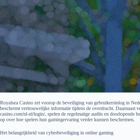
Royalsea Casino zet voorop de beveiliging van gebruikersinlog in Ned
beschermt vertrouwelijke informatie tijdens de overdracht. Daarnaast ve
casino.com/nl-nl/login/
, spelen de regelmatige audits en doorlopende be
op over hoe spelers hun gamingervaring verder kunnen beschermen.
Het belangrijkheid van cyberbeveiliging in online gaming