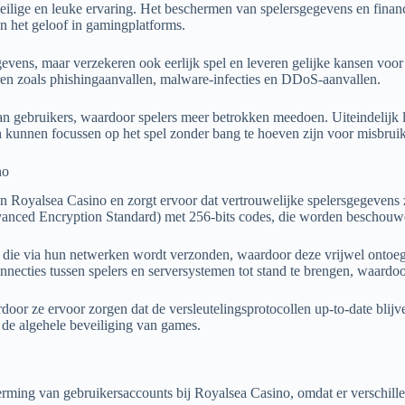
ilige en leuke ervaring. Het beschermen van spelersgegevens en financië
n het geloof in gamingplatforms.
evens, maar verzekeren ook eerlijk spel en leveren gelijke kansen voor
aren zoals phishingaanvallen, malware-infecties en DDoS-aanvallen.
 gebruikers, waardoor spelers meer betrokken meedoen. Uiteindelijk lig
kunnen focussen op het spel zonder bang te hoeven zijn voor misbrui
no
van Royalsea Casino en zorgt ervoor dat vertrouwelijke spelersgegevens
nced Encryption Standard) met 256-bits codes, die worden beschouwd a
ie die via hun netwerken wordt verzonden, waardoor deze vrijwel ontoe
cties tussen spelers en serversystemen tot stand te brengen, waardoor 
door ze ervoor zorgen dat de versleutelingsprotocollen up-to-date blij
 de algehele beveiliging van games.
erming van gebruikersaccounts bij Royalsea Casino, omdat er verschille