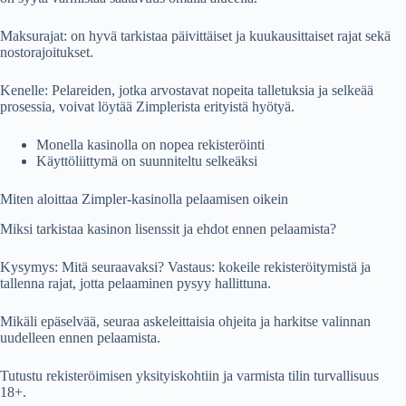
Maksurajat: on hyvä tarkistaa päivittäiset ja kuukausittaiset rajat sekä
nostorajoitukset.
Kenelle: Pelareiden, jotka arvostavat nopeita talletuksia ja selkeää
prosessia, voivat löytää Zimplerista erityistä hyötyä.
Monella kasinolla on nopea rekisteröinti
Käyttöliittymä on suunniteltu selkeäksi
Miten aloittaa Zimpler-kasinolla pelaamisen oikein
Miksi tarkistaa kasinon lisenssit ja ehdot ennen pelaamista?
Kysymys: Mitä seuraavaksi? Vastaus: kokeile rekisteröitymistä ja
tallenna rajat, jotta pelaaminen pysyy hallittuna.
Mikäli epäselvää, seuraa askeleittaisia ohjeita ja harkitse valinnan
uudelleen ennen pelaamista.
Tutustu rekisteröimisen yksityiskohtiin ja varmista tilin turvallisuus
18+.